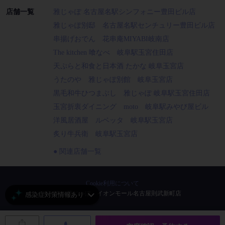
店舗一覧
雅じゃぽ 名古屋名駅シンフォニー豊田ビル店
雅じゃぽ別邸 名古屋名駅センチュリー豊田ビル店
串揚げおでん 花串庵MIYABI岐南店
The kitchen 喰なべ 岐阜駅玉宮住田店
天ぷらと和食と日本酒 たかな 岐阜玉宮店
うたのや 雅じゃぽ別館 岐阜玉宮店
黒毛和牛ひつまぶし 雅じゃぽ 岐阜駅玉宮住田店
玉宮折衷ダイニング moto 岐阜駅みやび屋ビル
洋風居酒屋 ルベッタ 岐阜駅玉宮店
炙り牛兵衛 岐阜駅玉宮店
関連店舗一覧
Cookie利用について
(C) 2021 雅じゃぽ イオンモール名古屋則武新町店
感染症対策情報あり