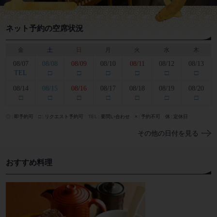
ネット予約の空席状況
金
土
日
月
火
水
木
08/07
08/08
08/09
08/10
08/11
08/12
08/13
TEL
□
□
□
□
□
□
08/14
08/15
08/16
08/17
08/18
08/19
08/20
□
□
□
□
□
□
□
◎
即予約可
□
リクエスト予約可
TEL
要問い合わせ
×
予約不可
休
定休日
その他の日付を見る
おすすめ料理