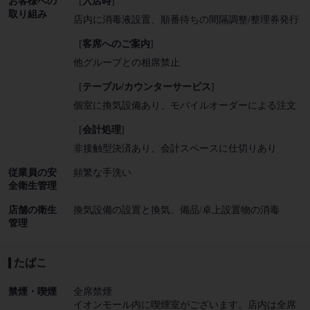
お客様への
[
入店時
]
取り組み
店内に消毒液設置
順番待ちの間隔調整/整理券発行
[
客席へのご案内
]
他グループとの相席禁止
[
テーブル/カウンターサービス
]
個室に換気設備あり
モバイルオーダーによる注文
[
会計処理
]
非接触型決済あり
会計スペースに仕切りあり
従業員の安
頻繁な手洗い
全衛生管理
店舗の衛生
換気設備の設置と換気
備品/卓上設置物の消毒
管理
たばこ
禁煙・喫煙
全席禁煙
イオンモール内に喫煙室がございます。店内は全席