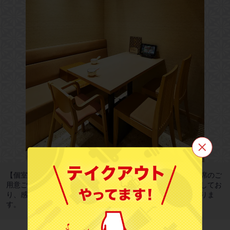
この店舗情報をシェアする
【個室席】家族やカップル、会社の集まりなどに最適な個室席のご
用意ございます。すべてのテーブルにアルコール除菌を配置してお
雅じゃぽ イオンモール名古屋則武新町店
り、感染症対策を徹底した安心安全の空間づくりを致しておりま
愛知県名古屋市西区則武新町３丁目１番１７号 イオンモール名古
す。
屋 １４３区画
https://gajapoaeonmallnoritake.owst.jp/