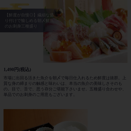
【鮮度が自慢◎】繊細な盛
り付けで愉しめる朝〆鮮魚
のお刺身三種盛り
1,490円
(税込)
市場に出回る活きた魚介を朝〆で毎日仕入れるため鮮度は抜群。上
質な身の締まりの触感と味わいは、本当の魚介の美味しさそのも
の。目で、舌で、思う存分ご堪能下さいませ。五種盛り合わせや、
単品でのお刺身のご用意もございます。