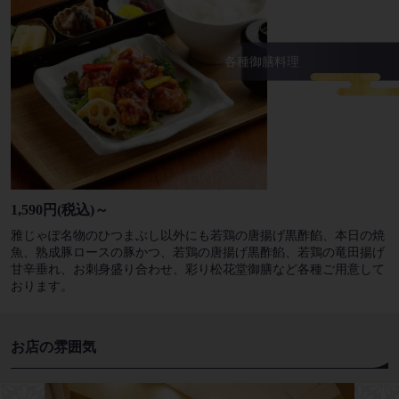
各種御膳料理
1,590円(税込)～
雅じゃぽ名物のひつまぶし以外にも若鶏の唐揚げ黒酢餡、本日の焼
魚、熟成豚ロースの豚かつ、若鶏の唐揚げ黒酢餡、若鶏の竜田揚げ
甘辛垂れ、お刺身盛り合わせ、彩り松花堂御膳など各種ご用意して
おります。
お店の雰囲気