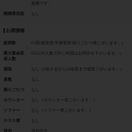
禁煙です。
喫煙専用室
なし
お席情報
総席数
65席(個室席/半個室席/掘りごたつ席ございます。)
最大宴会収
65人(大人数でのご利用はお問合せ下さいませ。)
容人数
個室
なし（2名さまから14名様まで個室ございます。）
座敷
なし
掘りごたつ
なし
カウンター
なし（カウンター席ございます。）
ソファー
なし（ソファー席ございます。）
テラス席
なし
貸切
貸切不可